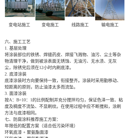
变电站施工
变电施工
线路施工
输电施工
六、施工工艺
1. 基层处理
将涂装部位的铁锈、焊缝药皮、焊接飞溅物、油污、尘土等杂
物清理干净，做到被涂表面无锈蚀、无油污、无水渍、无灰
尘，除锈完后须在12小时内刷底漆。
2. 底漆涂装
底漆涂装时方向要保持一致，衔接整齐。涂装时采用勤移动、
短距离的原则，防止油漆太多而流坠。
3. 面漆涂装
按A：B=10：1的比例配制并充分搅拌均匀，保证色泽一致、粘
度及稠度不流坠、不显刷纹。在使用过程中应不断搅和，涂刷
方法与底漆相同。
七、防腐涂料推荐施工方案：
年限低的配置方案（适合低污染环境）
环氧底漆 + 聚氨酯面漆