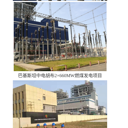
巴基斯坦中电胡布2×660MW燃煤发电项目