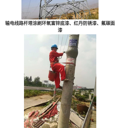
输电线路杆塔涂刷环氧富锌底漆、红丹防锈漆、氟碳面
漆