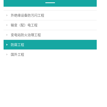
外绝缘设备防污闪工程
输变（配）电工程
变电站防火治理工程
防腐工程
国外工程
地址：北京市海淀区板井路69号世纪金源商务中心
电话：010-88463121
联系我们：如需咨询，请添加微信号 HangKai832477 或扫描上