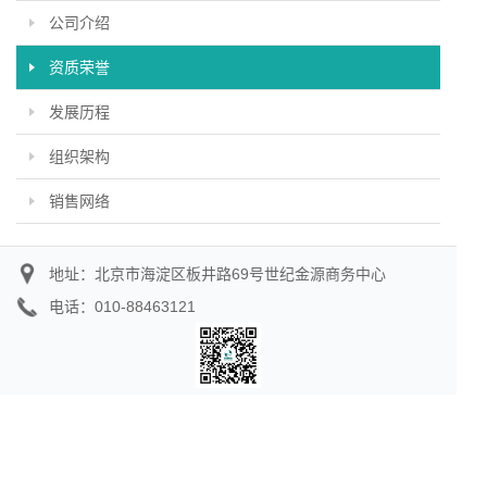
公司介绍
资质荣誉
发展历程
组织架构
销售网络
地址：北京市海淀区板井路69号世纪金源商务中心
电话：010-88463121
联系我们：如需咨询，请添加微信号 HangKai832477 或扫描上
方二维码。
版权所有 北京世纪航凯电力科技股份有限公司
京ICP备